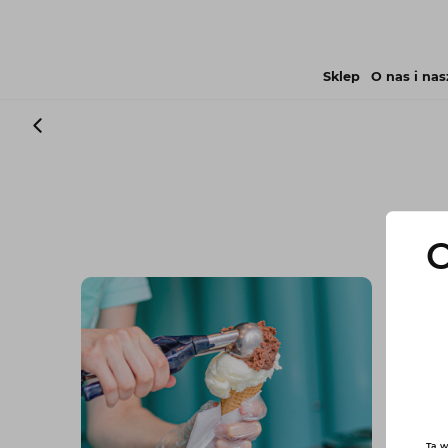
Sklep
O nas i nas
C
Ta w