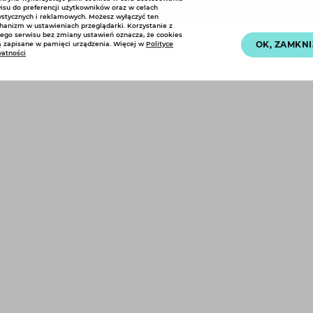
isu do preferencji użytkowników oraz w celach
ystycznych i reklamowych. Możesz wyłączyć ten
anizm w ustawieniach przeglądarki. Korzystanie z
ego serwisu bez zmiany ustawień oznacza, że cookies
OK, ZAMKNI
 zapisane w pamięci urządzenia. Więcej w
Polityce
atności