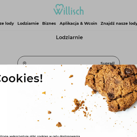
ze lody
Lodziarnie
Biznes
Aplikacja & Wcoin
Znajdź nasze lod
Lodziarnie
Supraśl
ookies!
itryna wykorzystuje pliki cookies w celu dostosowania