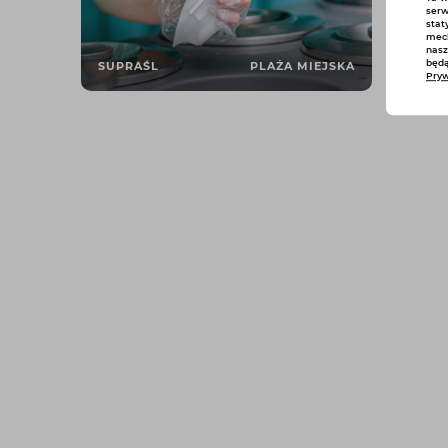
serw
stat
mech
nasz
będą
SUPRAŚL
PLAŻA MIEJSKA
Pryw