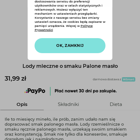
dostosowania serwisu do preferencji
użytkowników oraz w celach statystycznych i
reklamowych. Możesz wyłączyć ten
mechanizm w ustawieniach przeglądarki.
Korzystanie z naszego serwisu bez zmiany
ustawień oznacza, że cookies będą zapisane w
pamięci urządzenia. Więcej w
Polityce
Prywatności
OK, ZAMKNIJ
1
Lody mleczne o smaku Palone masło
31,99 zł
darmowa dostawa z
Opis
Składniki
Dieta
Ile to miesięcy mineło, ile prób, zanim udało nam się
dopracować smak palonego masła. Lody rzemieślnicze o
smaku ręcznie palonego masła, urzekają swoim smakiem
oraz konsystencją. Smak nie tylko dla koneserów, smakuje
dorosłym jak i najmłodszym.