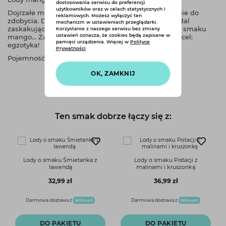
dostosowania serwisu do preferencji
użytkowników oraz w celach statystycznych i
Dojrzałe mango kiedyś było niczym święty Graal - nie do
reklamowych. Możesz wyłączyć ten
zdobycia. Dziś dużo bardziej popularny, chociaż nadal
mechanizm w ustawieniach przeglądarki.
zaskakujący. Lody naturalne o słodkim, kwiatowym smaku
Korzystanie z naszego serwisu bez zmiany
ustawień oznacza, że cookies będą zapisane w
mango... Zapraszamy na pokład linii Mango Retro - cel:
pamięci urządzenia. Więcej w
Polityce
egzotyka!
Prywatności
Pojemność - 465ml.
OK, ZAMKNIJ
Ten smak dobrze łączy się z:
Lody o smaku Śmietanka z
Lody o smaku Pistacji z
lawendą
malinami i kruszonką
32,99 zł
36,99 zł
Darmowa dostawa z
Darmowa dostawa z
DO PAKIETU
DO PAKIETU