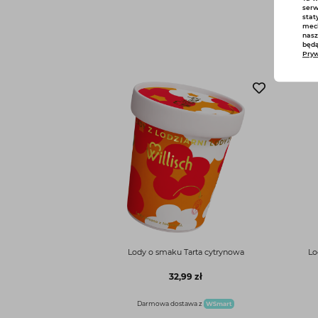
serw
stat
mech
nasz
będą
Pryw
Lody o smaku Tarta cytrynowa
Lo
32,99 zł
Darmowa dostawa z