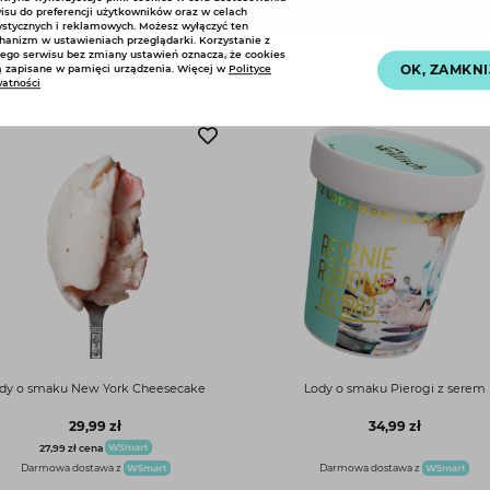
isu do preferencji użytkowników oraz w celach
ystycznych i reklamowych. Możesz wyłączyć ten
anizm w ustawieniach przeglądarki. Korzystanie z
ego serwisu bez zmiany ustawień oznacza, że cookies
Ten smak dobrze łączy się z:
OK, ZAMKNI
 zapisane w pamięci urządzenia. Więcej w
Polityce
atności
dy o smaku New York Cheesecake
Lody o smaku Pierogi z serem
29,99 zł
34,99 zł
27,99 zł
cena
Darmowa dostawa z
Darmowa dostawa z