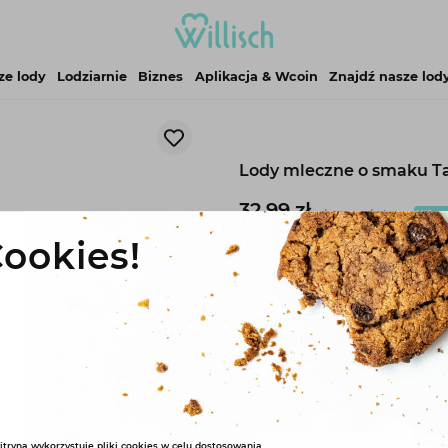
ze lody
Lodziarnie
Biznes
Aplikacja & Wcoin
Znajdź nasze lod
Lody mleczne o smaku T
32,99 zł
darmowa dostawa z
ookies!
POWIADOM
O DOSTĘPNOŚCI
Opis
Skła
Brak informacji
itryna wykorzystuje pliki cookies w celu dostosowania