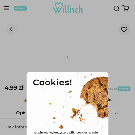
1
Karton online Świąteczny
Cookies!
4,99 zł
darmowa dostawa z
Opis
Składniki
Dieta
Brak informacji
Ta witryna wykorzystuje pliki cookies w celu