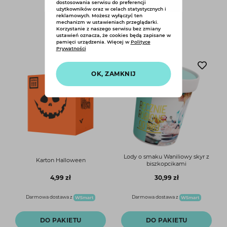
dostosowania serwisu do preferencji
użytkowników oraz w celach statystycznych i
reklamowych. Możesz wyłączyć ten
mechanizm w ustawieniach przeglądarki.
Korzystanie z naszego serwisu bez zmiany
ustawień oznacza, że cookies będą zapisane w
Ten smak dobrze łączy się z:
pamięci urządzenia. Więcej w
Polityce
Prywatności
OK, ZAMKNIJ
Lody o smaku Waniliowy skyr z
Karton Halloween
biszkopcikami
4,99 zł
30,99 zł
Darmowa dostawa z
Darmowa dostawa z
DO PAKIETU
DO PAKIETU