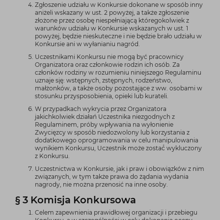
Zgłoszenie udziału w Konkursie dokonane w sposób inny
aniżeli wskazany w ust. 2 powyżej, a także zgłoszenie
złożone przez osobę niespełniającą któregokolwiek z
warunków udziału w Konkursie wskazanych w ust. 1
powyżej, będzie nieskuteczne i nie będzie brało udziału w
Konkursie ani w wyłanianiu nagród.
Uczestnikami Konkursu nie mogą być pracownicy
Organizatora oraz członkowie rodzin ich osób. Za
członków rodziny w rozumieniu niniejszego Regulaminu
uznaje się̨: wstępnych, zstępnych, rodzeństwo,
małżonków, a także osoby pozostające z ww. osobami w
stosunku przysposobienia, opieki lub kurateli.
W przypadkach wykrycia przez Organizatora
jakichkolwiek działań Uczestnika niezgodnych z
Regulaminem, próby wpływania na wyłonienie
Zwycięzcy w sposób niedozwolony lub korzystania z
dodatkowego oprogramowania w celu manipulowania
wynikiem Konkursu, Uczestnik może zostać́ wykluczony
z Konkursu.
Uczestnictwa w Konkursie, jak i praw i obowiązków z nim
związanych, w tym także prawa do żądania wydania
nagrody, nie można przenosić na inne osoby.
§ 3 Komisja Konkursowa
Celem zapewnienia prawidłowej organizacji i przebiegu