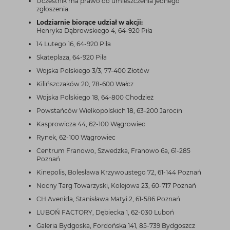
Uczestnik ma prawo do umieszczenia jednego
zgłoszenia.
Lodziarnie biorące udział w akcji:
Henryka Dąbrowskiego 4, 64-920 Piła
14 Lutego 16, 64-920 Piła
Skateplaza, 64-920 Piła
Wojska Polskiego 3/3, 77-400 Złotów
Kilińszczaków 20, 78-600 Wałcz
Wojska Polskiego 18, 64-800 Chodzież
Powstańców Wielkopolskich 18, 63-200 Jarocin
Kasprowicza 44, 62-100 Wągrowiec
Rynek, 62-100 Wągrowiec
Centrum Franowo, Szwedzka, Franowo 6a, 61-285
Poznań
Kinepolis, Bolesława Krzywoustego 72, 61-144 Poznań
Nocny Targ Towarzyski, Kolejowa 23, 60-717 Poznań
CH Avenida, Stanisława Matyi 2, 61-586 Poznań
LUBOŃ FACTORY, Dębiecka 1, 62-030 Luboń
Galeria Bydgoska, Fordońska 141, 85-739 Bydgoszcz