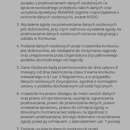
związku z przetwarzaniem danych osobowych i w
sprawie swobodnego przepływu takich danych oraz
uchylenia dyrektywy 95/46/WE (ogólne rozporządzenie o
ochronie danych osobowych), zwane RODO.
Wyrażenie zgody na przetwarzanie danych osobowych
jest dobrowolne, przy czym odmowa wyrażenia zgody na
przetwarzanie danych osobowych oznacza rezygnację z
udziału w Konkursie.
Podanie danych osobowych przez Uczestnika Konkursu
jest dobrowolne, ale niezbędne do otrzymania nagrody
oraz uregulowania przez Organizatora zryczałtowanego
podatku dochodowego od nagrody
Dane Osobowe będą przechowywane do dnia upływu 6
miesięcy od dnia zakończenia czasu trwania Konkursu
wskazanego w § 1 ust. 5 Regulaminu, a w przypadku
danych osobowych Zwycięzców, zgodnie z wymogami
ustawy o podatku dochodowym od osób fizycznych.
Uczestnik ma prawo dostępu do treści swoich danych
oraz prawo ich sprostowania, usunięcia, ograniczenia
przetwarzania, prawo do przenoszenia danych, prawo
wniesienia sprzeciwu, prawo do cofnięcia zgody w
dowolnym momencie bez wpływu na zgodność z
prawem przetwarzania, którego dokonano na podstawie
zgody przed jej cofnięciem, z zastrzeżeniem ust. 7 poniżej.
Żądanie usunięcia danych osobowych przed