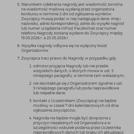
Warunkiem odebrania nagrody jest wiadomość zwrotna
na wiadomość mailową wysłaną przez organizatora
konkursu w terminie 2 dni od ogłoszenia wyników.
Zwycięzcy muszą podać w niej następujące dane: imię i
nazwisko, adres korespondencji, adres do wysyłki nagród
lub numer urządzenia InPost Paczkomat oraz numer
telefonu.Nagrody zostaną wysłane do Zwycięzcy między
19.05.2026 r. a 25.05.2026 r.
Wysyłka nagrody odbywa się na wyłączny koszt
Organizatorów.
Zwycięzca traci prawo do Nagrody w przypadku gdy:
odmówi przyjęcia Nagrody lub nie prześle
wszystkich danych, o których mowa w ust. 5
niniejszego paragrafu, w terminie tam wskazanym;
nie skontaktuje się z Organizatorem zgodnie z ust.
5 niniejszego paragrafu lub poda nieprawidłowe
lub niepełne dane;
kontakt z Uczestnikiem (Zwycięzcą) nie będzie
możliwy w czasie 7 dni kalendarzowych od dnia
ogłoszenia zwycięzców;
Nagroda nie będzie mogła być doręczona z
przyczyn niezależnych od Organizatora a w
szczególności wskutek podania przez Uczestnika
nieprawidłowych danych lub braku ich aktualizacji.