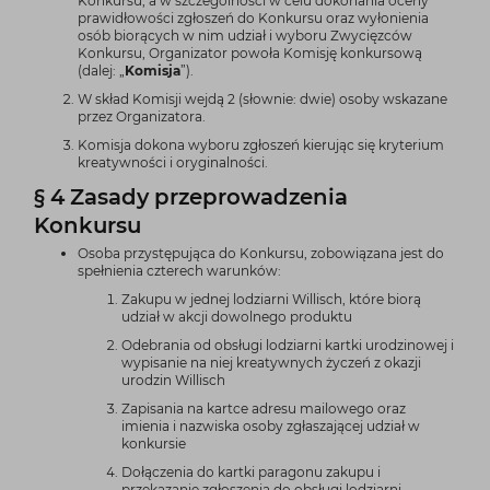
Konkursu, a w szczególności w celu dokonania oceny
prawidłowości zgłoszeń do Konkursu oraz wyłonienia
osób biorących w nim udział i wyboru Zwycięzców
Konkursu, Organizator powoła Komisję konkursową
(dalej: „
Komisja
”).
W skład Komisji wejdą 2 (słownie: dwie) osoby wskazane
przez Organizatora.
Komisja dokona wyboru zgłoszeń kierując się kryterium
kreatywności i oryginalności.
§ 4 Zasady przeprowadzenia
Konkursu
Osoba przystępująca do Konkursu, zobowiązana jest do
spełnienia czterech warunków:
Zakupu w jednej lodziarni Willisch, które biorą
udział w akcji dowolnego produktu
Odebrania od obsługi lodziarni kartki urodzinowej i
wypisanie na niej kreatywnych życzeń z okazji
urodzin Willisch
Zapisania na kartce adresu mailowego oraz
imienia i nazwiska osoby zgłaszającej udział w
konkursie
Dołączenia do kartki paragonu zakupu i
przekazanie zgłoszenia do obsługi lodziarni