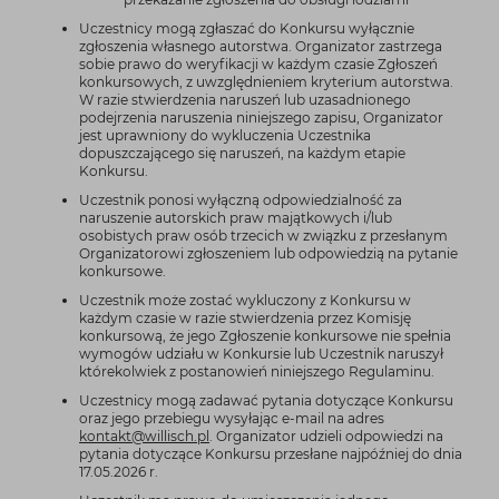
Uczestnicy mogą zgłaszać do Konkursu wyłącznie
zgłoszenia własnego autorstwa. Organizator zastrzega
sobie prawo do weryfikacji w każdym czasie Zgłoszeń
konkursowych, z uwzględnieniem kryterium autorstwa.
W razie stwierdzenia naruszeń lub uzasadnionego
podejrzenia naruszenia niniejszego zapisu, Organizator
jest uprawniony do wykluczenia Uczestnika
dopuszczającego się naruszeń, na każdym etapie
Konkursu.
Uczestnik ponosi wyłączną odpowiedzialność za
naruszenie autorskich praw majątkowych i/lub
osobistych praw osób trzecich w związku z przesłanym
Organizatorowi zgłoszeniem lub odpowiedzią na pytanie
konkursowe.
Uczestnik może zostać wykluczony z Konkursu w
każdym czasie w razie stwierdzenia przez Komisję
konkursową, że jego Zgłoszenie konkursowe nie spełnia
wymogów udziału w Konkursie lub Uczestnik naruszył
którekolwiek z postanowień niniejszego Regulaminu.
Uczestnicy mogą zadawać pytania dotyczące Konkursu
oraz jego przebiegu wysyłając e-mail na adres
kontakt@willisch.pl
. Organizator udzieli odpowiedzi na
pytania dotyczące Konkursu przesłane najpóźniej do dnia
17.05.2026 r.