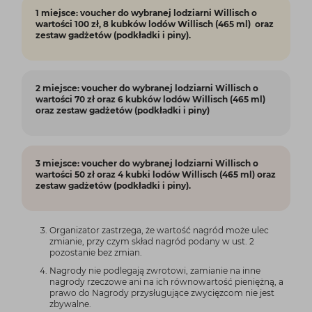
1 miejsce: voucher do wybranej lodziarni Willisch o
wartości 100 zł, 8 kubków lodów Willisch (465 ml) oraz
zestaw gadżetów (podkładki i piny).
2 miejsce: voucher do wybranej lodziarni Willisch o
wartości 70 zł oraz 6 kubków lodów Willisch (465 ml)
oraz zestaw gadżetów (podkładki i piny)
3 miejsce: voucher do wybranej lodziarni Willisch o
wartości 50 zł oraz 4 kubki lodów Willisch (465 ml) oraz
zestaw gadżetów (podkładki i piny).
Organizator zastrzega, że wartość nagród może ulec
zmianie, przy czym skład nagród podany w ust. 2
pozostanie bez zmian.
Nagrody nie podlegają zwrotowi, zamianie na inne
nagrody rzeczowe ani na ich równowartość pieniężną, a
prawo do Nagrody przysługujące zwycięzcom nie jest
zbywalne.