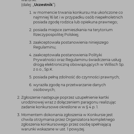
(dalej: „
Uczestnik
”).
w momencie trwania konkursu ma ukończone co
najmniej 16 lat i w przypadku osób niepełnoletnich
posiada zgodę rodzica lub opiekuna prawnego;
posiada miejsce zamieszkania na terytorium
Rzeczypospolitej Polskiej;
zaakceptowała postanowienia niniejszego
Regulaminu;
zaakceptowała postanowienia Polityki
Prywatności oraz Regulaminu świadczenia usług
drogą elektroniczną obowiązujących w Willisch Sp.
z o.o., Sp.K.
posiada pełną zdolność do czynności prawnych;
wyraziła zgodę na przetwarzanie danych
osobowych;
Zgłoszenie następuje poprzez uzupełnienie kartki
urodzinowej wraz z dołączeniem paragonu realizując
zadanie konkursowe określone w w § 4 p. 1.
Momentem dokonania zgłoszenia w Konkursie jest
chwila otrzymania przez Organizatora kompletnego
zgłoszenia konkursowego przez osobę spełniającą
warunki wskazane w ust. 1 powyżej.