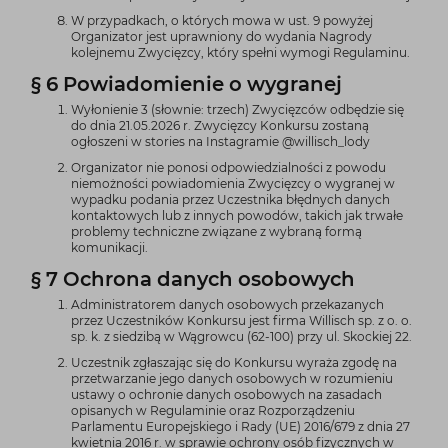
W przypadkach, o których mowa w ust. 9 powyżej
Organizator jest uprawniony do wydania Nagrody
kolejnemu Zwycięzcy, który spełni wymogi Regulaminu.
§ 6 Powiadomienie o wygranej
Wyłonienie 3 (słownie: trzech) Zwycięzców odbędzie się
do dnia 21.05.2026 r. Zwycięzcy Konkursu zostaną
ogłoszeni w stories na Instagramie @willisch_lody
Organizator nie ponosi odpowiedzialności z powodu
niemożności powiadomienia Zwycięzcy o wygranej w
wypadku podania przez Uczestnika błędnych danych
kontaktowych lub z innych powodów, takich jak trwałe
problemy techniczne związane z wybraną formą
komunikacji.
§ 7 Ochrona danych osobowych
Administratorem danych osobowych przekazanych
przez Uczestników Konkursu jest firma Willisch sp. z o. o.
sp. k. z siedzibą w Wągrowcu (62-100) przy ul. Skockiej 22.
Uczestnik zgłaszając się do Konkursu wyraża zgodę na
przetwarzanie jego danych osobowych w rozumieniu
ustawy o ochronie danych osobowych na zasadach
opisanych w Regulaminie oraz Rozporządzeniu
Parlamentu Europejskiego i Rady (UE) 2016/679 z dnia 27
kwietnia 2016 r. w sprawie ochrony osób fizycznych w