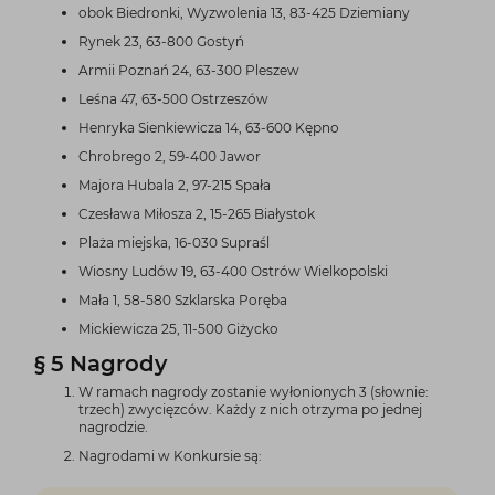
obok Biedronki, Wyzwolenia 13, 83-425 Dziemiany
Rynek 23, 63-800 Gostyń
Armii Poznań 24, 63-300 Pleszew
Leśna 47, 63-500 Ostrzeszów
Henryka Sienkiewicza 14, 63-600 Kępno
Chrobrego 2, 59-400 Jawor
Majora Hubala 2, 97-215 Spała
Czesława Miłosza 2, 15-265 Białystok
Plaża miejska, 16-030 Supraśl
Wiosny Ludów 19, 63-400 Ostrów Wielkopolski
Mała 1, 58-580 Szklarska Poręba
Mickiewicza 25, 11-500 Giżycko
§ 5 Nagrody
W ramach nagrody zostanie wyłonionych 3 (słownie:
trzech) zwycięzców. Każdy z nich otrzyma po jednej
nagrodzie.
Nagrodami w Konkursie są: