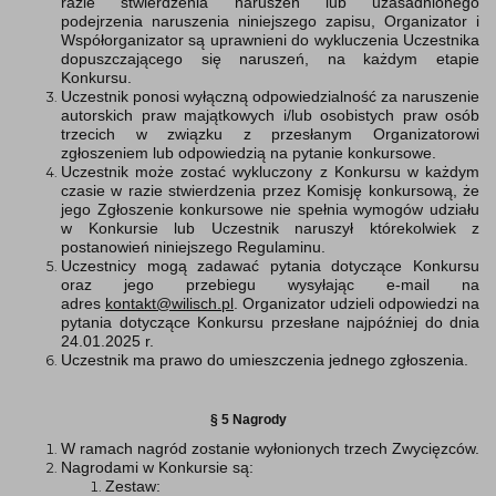
razie stwierdzenia naruszeń lub uzasadnionego
podejrzenia naruszenia niniejszego zapisu, Organizator i
Współorganizator są uprawnieni do wykluczenia Uczestnika
dopuszczającego się naruszeń, na każdym etapie
Konkursu.
Uczestnik ponosi wyłączną odpowiedzialność za naruszenie
autorskich praw majątkowych i/lub osobistych praw osób
trzecich w związku z przesłanym Organizatorowi
zgłoszeniem lub odpowiedzią na pytanie konkursowe.
Uczestnik może zostać wykluczony z Konkursu w każdym
czasie w razie stwierdzenia przez Komisję konkursową, że
jego Zgłoszenie konkursowe nie spełnia wymogów udziału
w Konkursie lub Uczestnik naruszył którekolwiek z
postanowień niniejszego Regulaminu.
Uczestnicy mogą zadawać pytania dotyczące Konkursu
oraz jego przebiegu wysyłając e-mail na
adres
kontakt@wilisch.pl
. Organizator udzieli odpowiedzi na
pytania dotyczące Konkursu przesłane najpóźniej do dnia
24.01.2025 r.
Uczestnik ma prawo do umieszczenia jednego zgłoszenia.
§ 5 Nagrody
W ramach nagród zostanie wyłonionych trzech Zwycięzców.
Nagrodami w Konkursie są:
Zestaw: