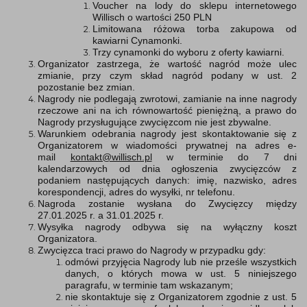
Voucher na lody do sklepu internetowego
Willisch o wartości 250 PLN
Limitowana różowa torba zakupowa od
kawiarni Cynamonki.
Trzy cynamonki do wyboru z oferty kawiarni.
Organizator zastrzega, że wartość nagród może ulec
zmianie, przy czym skład nagród podany w ust. 2
pozostanie bez zmian.
Nagrody nie podlegają zwrotowi, zamianie na inne nagrody
rzeczowe ani na ich równowartość pieniężną, a prawo do
Nagrody przysługujące zwycięzcom nie jest zbywalne.
Warunkiem odebrania nagrody jest skontaktowanie się z
Organizatorem w wiadomości prywatnej na adres e-
mail
kontakt@willisch.pl
w terminie do 7 dni
kalendarzowych od dnia ogłoszenia zwycięzców z
podaniem następujących danych: imię, nazwisko, adres
korespondencji, adres do wysyłki, nr telefonu.
Nagroda zostanie wysłana do Zwycięzcy między
27.01.2025 r. a 31.01.2025 r.
Wysyłka nagrody odbywa się na wyłączny koszt
Organizatora.
Zwycięzca traci prawo do Nagrody w przypadku gdy:
odmówi przyjęcia Nagrody lub nie prześle wszystkich
danych, o których mowa w ust. 5 niniejszego
paragrafu, w terminie tam wskazanym;
nie skontaktuje się z Organizatorem zgodnie z ust. 5