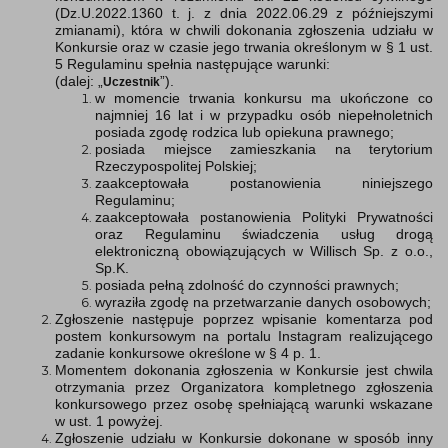
(Dz.U.2022.1360 t. j. z dnia 2022.06.29 z późniejszymi
zmianami), która w chwili dokonania zgłoszenia udziału w
Konkursie oraz w czasie jego trwania określonym w § 1 ust.
5 Regulaminu spełnia następujące warunki:
(dalej: „
”).
Uczestnik
w momencie trwania konkursu ma ukończone co
najmniej 16 lat i w przypadku osób niepełnoletnich
posiada zgodę rodzica lub opiekuna prawnego;
posiada miejsce zamieszkania na terytorium
Rzeczypospolitej Polskiej;
zaakceptowała postanowienia niniejszego
Regulaminu;
zaakceptowała postanowienia Polityki Prywatności
oraz Regulaminu świadczenia usług drogą
elektroniczną obowiązujących w Willisch Sp. z o.o.,
Sp.K.
posiada pełną zdolność do czynności prawnych;
wyraziła zgodę na przetwarzanie danych osobowych;
Zgłoszenie następuje poprzez wpisanie komentarza pod
postem konkursowym na portalu Instagram realizującego
zadanie konkursowe określone w § 4 p. 1.
Momentem dokonania zgłoszenia w Konkursie jest chwila
otrzymania przez Organizatora kompletnego zgłoszenia
konkursowego przez osobę spełniającą warunki wskazane
w ust. 1 powyżej.
Zgłoszenie udziału w Konkursie dokonane w sposób inny