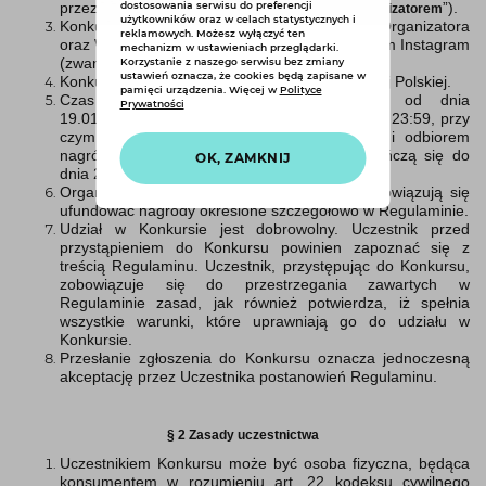
przez Michała Klimasa (zwana dalej “
”).
dostosowania serwisu do preferencji
Współorganizatorem
użytkowników oraz w celach statystycznych i
Konkurs przeprowadzany jest na profilach Organizatora
reklamowych. Możesz wyłączyć ten
oraz Współorganizatora w serwisie internetowym Instagram
mechanizm w ustawieniach przeglądarki.
(zwanym dalej: „
”).
Korzystanie z naszego serwisu bez zmiany
Stroną konkursu
ustawień oznacza, że cookies będą zapisane w
Konkurs odbywa się na terenie Rzeczypospolitej Polskiej.
pamięci urządzenia. Więcej w
Polityce
Czas trwania Konkursu obejmuje okres od dnia
Prywatności
19.01.2025 r. do dnia 24.01.2025 r. do godziny 23:59, przy
czym czynności związane z przyznawaniem i odbiorem
nagród oraz rozpatrywaniem reklamacji zakończą się do
OK, ZAMKNIJ
dnia 26.01.2025 r.
Organizator i Współorganizator Konkursu zobowiązują się
ufundować nagrody określone szczegółowo w Regulaminie.
Udział w Konkursie jest dobrowolny. Uczestnik przed
przystąpieniem do Konkursu powinien zapoznać się z
treścią Regulaminu. Uczestnik, przystępując do Konkursu,
zobowiązuje się do przestrzegania zawartych w
Regulaminie zasad, jak również potwierdza, iż spełnia
wszystkie warunki, które uprawniają go do udziału w
Konkursie.
Przesłanie zgłoszenia do Konkursu oznacza jednoczesną
akceptację przez Uczestnika postanowień Regulaminu.
§ 2 Zasady uczestnictwa
Uczestnikiem Konkursu może być osoba fizyczna, będąca
konsumentem w rozumieniu art. 22 kodeksu cywilnego