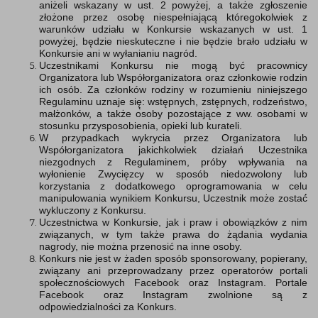
aniżeli wskazany w ust. 2 powyżej, a także zgłoszenie
złożone przez osobę niespełniającą któregokolwiek z
warunków udziału w Konkursie wskazanych w ust. 1
powyżej, będzie nieskuteczne i nie będzie brało udziału w
Konkursie ani w wyłanianiu nagród.
Uczestnikami Konkursu nie mogą być pracownicy
Organizatora lub Współorganizatora oraz członkowie rodzin
ich osób. Za członków rodziny w rozumieniu niniejszego
Regulaminu uznaje się̨: wstępnych, zstępnych, rodzeństwo,
małżonków, a także osoby pozostające z ww. osobami w
stosunku przysposobienia, opieki lub kurateli.
W przypadkach wykrycia przez Organizatora lub
Współorganizatora jakichkolwiek działań Uczestnika
niezgodnych z Regulaminem, próby wpływania na
wyłonienie Zwycięzcy w sposób niedozwolony lub
korzystania z dodatkowego oprogramowania w celu
manipulowania wynikiem Konkursu, Uczestnik może zostać́
wykluczony z Konkursu.
Uczestnictwa w Konkursie, jak i praw i obowiązków z nim
związanych, w tym także prawa do żądania wydania
nagrody, nie można przenosić na inne osoby.
Konkurs nie jest w żaden sposób sponsorowany, popierany,
związany ani przeprowadzany przez operatorów portali
społecznościowych Facebook oraz Instagram. Portale
Facebook oraz Instagram zwolnione są z
odpowiedzialności za Konkurs.