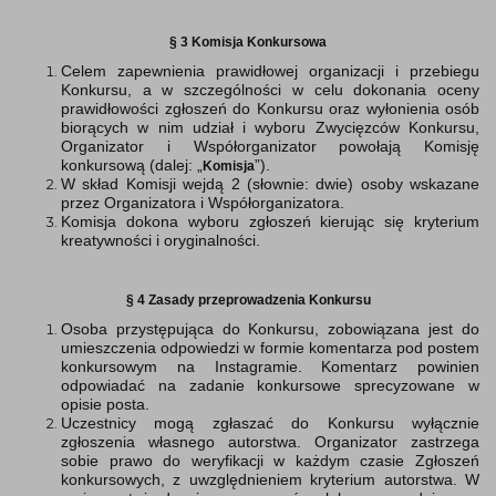
§ 3 Komisja Konkursowa
Celem zapewnienia prawidłowej organizacji i przebiegu
Konkursu, a w szczególności w celu dokonania oceny
prawidłowości zgłoszeń do Konkursu oraz wyłonienia osób
biorących w nim udział i wyboru Zwycięzców Konkursu,
Organizator i Współorganizator powołają Komisję
konkursową (dalej: „
”).
Komisja
W skład Komisji wejdą 2 (słownie: dwie) osoby wskazane
przez Organizatora i Współorganizatora.
Komisja dokona wyboru zgłoszeń kierując się kryterium
kreatywności i oryginalności.
§ 4 Zasady przeprowadzenia Konkursu
Osoba przystępująca do Konkursu, zobowiązana jest do
umieszczenia odpowiedzi w formie komentarza pod postem
konkursowym na Instagramie. Komentarz powinien
odpowiadać na zadanie konkursowe sprecyzowane w
opisie posta.
Uczestnicy mogą zgłaszać do Konkursu wyłącznie
zgłoszenia własnego autorstwa. Organizator zastrzega
sobie prawo do weryfikacji w każdym czasie Zgłoszeń
konkursowych, z uwzględnieniem kryterium autorstwa. W