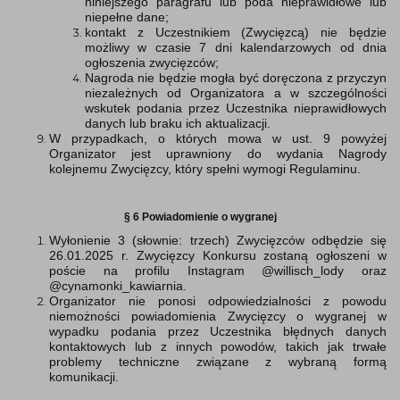
niniejszego paragrafu lub poda nieprawidłowe lub
niepełne dane;
kontakt z Uczestnikiem (Zwycięzcą) nie będzie
możliwy w czasie 7 dni kalendarzowych od dnia
ogłoszenia zwycięzców;
Nagroda nie będzie mogła być doręczona z przyczyn
niezależnych od Organizatora a w szczególności
wskutek podania przez Uczestnika nieprawidłowych
danych lub braku ich aktualizacji.
W przypadkach, o których mowa w ust. 9 powyżej
Organizator jest uprawniony do wydania Nagrody
kolejnemu Zwycięzcy, który spełni wymogi Regulaminu.
§ 6 Powiadomienie o wygranej
Wyłonienie 3 (słownie: trzech) Zwycięzców odbędzie się
26.01.2025 r. Zwycięzcy Konkursu zostaną ogłoszeni w
poście na profilu Instagram @willisch_lody oraz
@cynamonki_kawiarnia.
Organizator nie ponosi odpowiedzialności z powodu
niemożności powiadomienia Zwycięzcy o wygranej w
wypadku podania przez Uczestnika błędnych danych
kontaktowych lub z innych powodów, takich jak trwałe
problemy techniczne związane z wybraną formą
komunikacji.