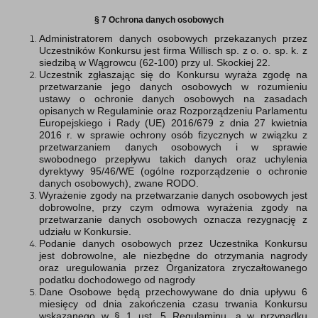
§ 7 Ochrona danych osobowych
Administratorem danych osobowych przekazanych przez
Uczestników Konkursu jest firma Willisch sp. z o. o. sp. k. z
siedzibą w Wągrowcu (62-100) przy ul. Skockiej 22.
Uczestnik zgłaszając się do Konkursu wyraża zgodę na
przetwarzanie jego danych osobowych w rozumieniu
ustawy o ochronie danych osobowych na zasadach
opisanych w Regulaminie oraz Rozporządzeniu Parlamentu
Europejskiego i Rady (UE) 2016/679 z dnia 27 kwietnia
2016 r. w sprawie ochrony osób fizycznych w związku z
przetwarzaniem danych osobowych i w sprawie
swobodnego przepływu takich danych oraz uchylenia
dyrektywy 95/46/WE (ogólne rozporządzenie o ochronie
danych osobowych), zwane RODO.
Wyrażenie zgody na przetwarzanie danych osobowych jest
dobrowolne, przy czym odmowa wyrażenia zgody na
przetwarzanie danych osobowych oznacza rezygnację z
udziału w Konkursie.
Podanie danych osobowych przez Uczestnika Konkursu
jest dobrowolne, ale niezbędne do otrzymania nagrody
oraz uregulowania przez Organizatora zryczałtowanego
podatku dochodowego od nagrody
Dane Osobowe będą przechowywane do dnia upływu 6
miesięcy od dnia zakończenia czasu trwania Konkursu
wskazanego w § 1 ust. 5 Regulaminu, a w przypadku