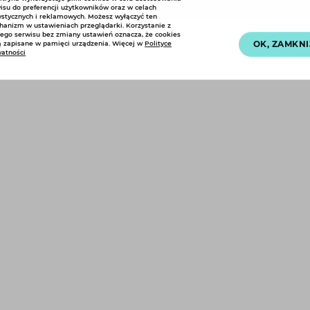
ZAŁÓŻ JE TUTAJ
isu do preferencji użytkowników oraz w celach
ystycznych i reklamowych. Możesz wyłączyć ten
anizm w ustawieniach przeglądarki. Korzystanie z
ego serwisu bez zmiany ustawień oznacza, że cookies
OK, ZAMKNI
 zapisane w pamięci urządzenia. Więcej w
Polityce
atności