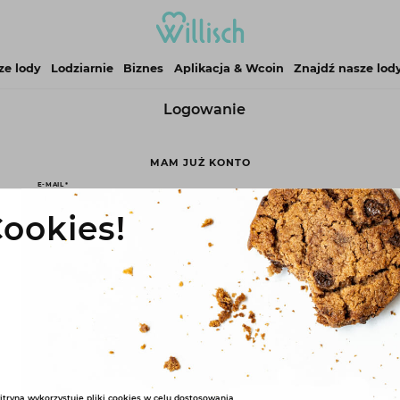
ze lody
Lodziarnie
Biznes
Aplikacja & Wcoin
Znajdź nasze lod
Logowanie
MAM JUŻ KONTO
E-MAIL
ookies!
HASŁO
Przypomnij hasło
ZALOGUJ SIĘ DO KONTA
NIE MASZ JESZCZE KONTA?
itryna wykorzystuje pliki cookies w celu dostosowania