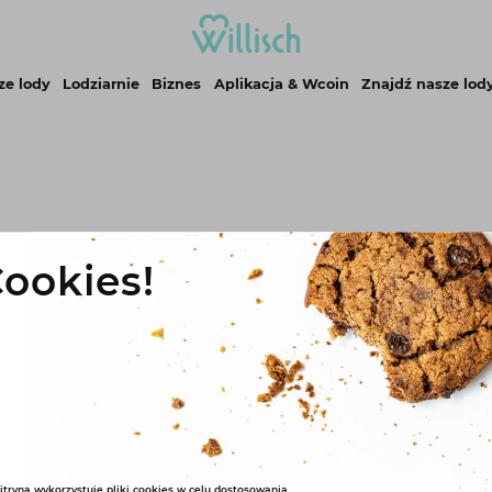
ze lody
Lodziarnie
Biznes
Aplikacja & Wcoin
Znajdź nasze lod
Kakaowe z lat '80
ookies!
Opis
Skła
Czy kiedyś wszystko było lepsz
zapamiętaliśmy. Nasz absolutny
najstarsi klienci. Słodki, głęb
wtedy, kiedy nie było aż tak 
podróż w czasie.
itryna wykorzystuje pliki cookies w celu dostosowania