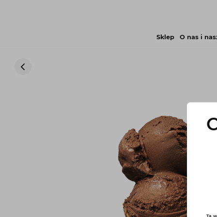
Sklep
O nas i nas
C
Ta w