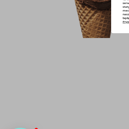
serw
stat
mech
nasz
będą
Pryw