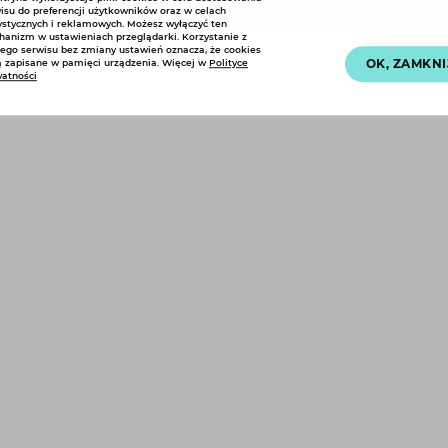
isu do preferencji użytkowników oraz w celach
ystycznych i reklamowych. Możesz wyłączyć ten
anizm w ustawieniach przeglądarki. Korzystanie z
ego serwisu bez zmiany ustawień oznacza, że cookies
OK, ZAMKNI
 zapisane w pamięci urządzenia. Więcej w
Polityce
atności