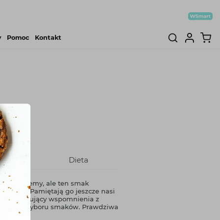
y
Pomoc
Kontakt
dniki
Dieta
e? Nie wiemy, ale ten smak
 klasyk. Pamiętają go jeszcze nasi
oki, przywołujący wspomnienia z
wielkiego wyboru smaków. Prawdziwa